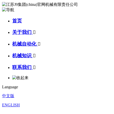
首页
关于我们

机械自动化

机械知识

联系我们

Language
中文版
ENGLISH