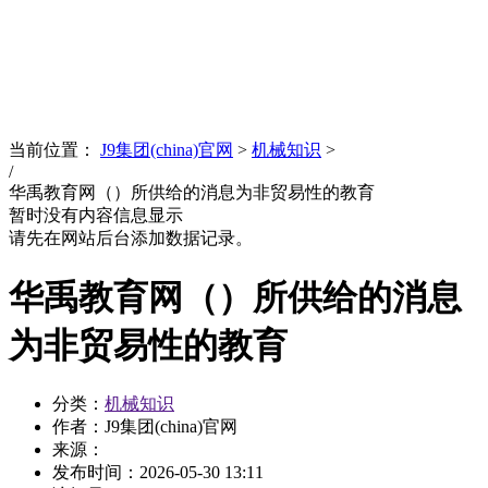
News
文化品牌
当前位置：
J9集团(china)官网
>
机械知识
>
/
华禹教育网（）所供给的消息为非贸易性的教育
暂时没有内容信息显示
请先在网站后台添加数据记录。
华禹教育网（）所供给的消息
为非贸易性的教育
分类：
机械知识
作者：J9集团(china)官网
来源：
发布时间：
2026-05-30 13:11