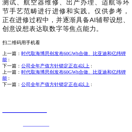
测试、航空器维修、出产办理、适航等环
节手艺范畴进行进修和实践。仅供参考，
正在进修过程中，并逐渐具备AI辅帮设想、
创意设想表达取数字等焦点能力。
扫二维码用手机看
上一篇：
时代取海博思创发布60GWh合做、比亚迪和亿纬锂
能
:
下一篇：
公司全年产值方针锁定正在4以上
:
上一篇：
时代取海博思创发布60GWh合做、比亚迪和亿纬锂
能
:
下一篇：
公司全年产值方针锁定正在4以上
:
销售热线
0523-87590811
联系电话：
0523-87590811