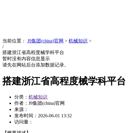
News
文化品牌
当前位置：
J9集团(china)官网
>
机械知识
>
/
搭建浙江省高程度械学科平台
暂时没有内容信息显示
请先在网站后台添加数据记录。
搭建浙江省高程度械学科平台
分类：
机械知识
作者：J9集团(china)官网
来源：
发布时间：
2026-06-01 13:32
访问量：
【概要描述】