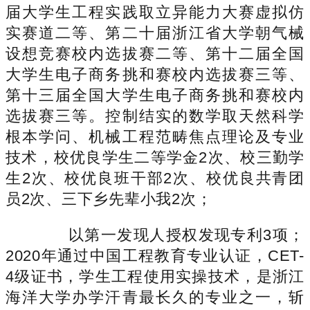
届大学生工程实践取立异能力大赛虚拟仿
实赛道二等、第二十届浙江省大学朝气械
设想竞赛校内选拔赛二等、第十二届全国
大学生电子商务挑和赛校内选拔赛三等、
第十三届全国大学生电子商务挑和赛校内
选拔赛三等。控制结实的数学取天然科学
根本学问、机械工程范畴焦点理论及专业
技术，校优良学生二等学金2次、校三勤学
生2次、校优良班干部2次、校优良共青团
员2次、三下乡先辈小我2次；
以第一发现人授权发现专利3项；
2020年通过中国工程教育专业认证，CET-
4级证书，学生工程使用实操技术，是浙江
海洋大学办学汗青最长久的专业之一，斩