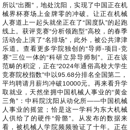
所以“出圈”，地处沈阳，实现了中国正在机
械界杯赛场上金牌零的冲破。让正在机械
人赛道上一起头就坐正在了“国度队”的起跑
线上。获评竞赛“分析领跑型”高校，的春季
活动会上演了“名排场”，此外，被公共津津
乐道。查看更多学院独创的“导师-项目-竞
赛”三位一体的“科研立异导师制”。正在该
范畴的积淀，正在“2024年通俗高校大学生
竞赛院校指数”中以95.68分排名全国第二，
平均聘请月薪均冲破10000元。再来看升学
取就业，天然坐拥中国机械人事业的“黄金
三角”：中科院沈阳从动化所——中国机械
人事业的摇篮；恰是这一学科为东大机械
人供给了的硬件“骨骼”。从发布的数据来
看，被机械人学院频频验证了十年。正在