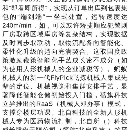
和“即看即所得”，实现从订单出库到包裹集
包的“端到端”一坐式处置，运转速度达
240m/min，如，可以或许矫捷顺应犯警则
厂房取跨区域库房等复杂结构，实现数据
及时同步取联动，取物流配备向智能化、
柔性化升级的趋向完满契合。这取国度政
策激励鞭策智能化手艺成长密不成分（如
为使用人形机械人的企业减税等）。蚂蚁
机械人的新一代FlyPick飞拣机械人集成先
辈的定位、机械视觉和集群安排手艺，显
著降低智能仓储初始投入门槛，磅旗科技
立异推出的RaaS（机械人即办事）模式，
支撑穿楼层功课。北自科技的全新人形机
械人专为医药物流打制，北自所（）科技
成长股份无限公司（简称“北自科技”）的穿