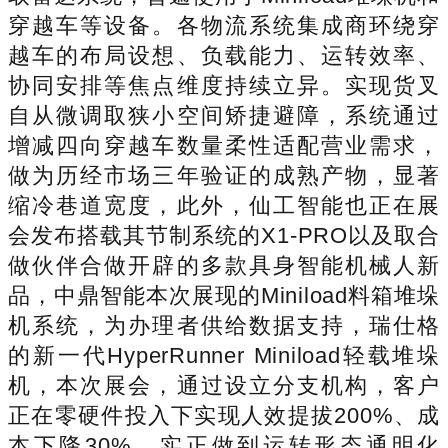
穿越车等设备。各物流系统集成商环绕穿
越车的布局设想、负载能力、运转效率、
协同安排等焦点维度持续立异。实现货叉
自从微调取狭小空间矫捷避障，系统通过
增减四向穿越车数量柔性适配营业需求，
做为历经市场三年验证的成熟产物，显著
缩冷巷道宽度，此外，仙工智能也正在展
会发布搭载其节制系统的X1-PRO以及取合
做伙伴合做开辟的多款具身智能机械人新
品，中鼎智能本次展现的Miniload料箱堆垛
机系统，为办理者供给数据支持，瑞仕格
的新一代HyperRunner Miniload轻载堆垛
机，本次展会，通过设立分支机构，客户
正在零硬件投入下实现人效提拔200%、成
本下降30%。实正做到运转形态通明化