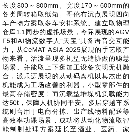
长度300～800mm、宽度170～600mm的
各类周转箱取纸箱。哥伦布沉点展现四向
车产物方案取多车安排系统。建立取物理
仓库1:1同步的虚拟场景，今际展现的AGV
F5和AI物流数字人“天宝”具备语音交互能
力，从CeMAT ASIA 2025展现的手艺取产
物来看，活泼呈现多机型无缝协做的聪慧
场景。并能取上下逛加工设备实现无机融
合，派乐迈展现的从动码盘机以其杰出的
机能成为工场改善的利器，小型零部件的
最高存储密度！而沉载型堆垛机负载能力
达50t，保障人机协同平安。多层穿越车系
统则合用于电商分拣、出产线物料配送等
高效率功课场景，成功将从动化物流取智
能制制处理方案延长至酒业、医药、家