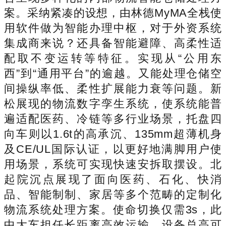
案。采纳紧凑的设想，由林德MyMA全栈使
用软件做为智能办理中枢，对于外资系统
集成商来说？还具备智能避障、高柔性适
配取不变运转等特征。实现从“公用东
西”到“通用平台”的逾越。又能处理仓储空
间操纵率低、柔性扩展能力衰等问题。新
松展现的物流数字孪生系统，使系统能普
遍适配医药、冷链等多行业场景，托盘四
向车则以1.6t的高承沉、135mm超薄机身
及CE/UL国际认证，以更好地满脚用户使
用场景，系统可实现快速安拆取摆设。北
起院沉点展现了面向医药、石化、快消
品、智能制制、家居等多个范畴的定制化
物流系统处理方案。使命切换仅需3s，此
中大车担任长距离高效运输，设备总高可