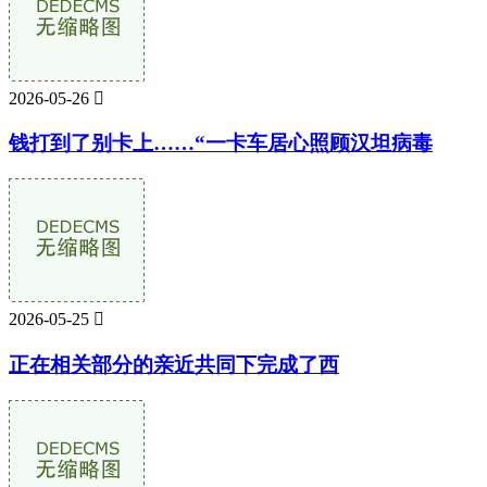
2026-05-26

钱打到了别卡上……“一卡车居心照顾汉坦病毒
2026-05-25

正在相关部分的亲近共同下完成了西