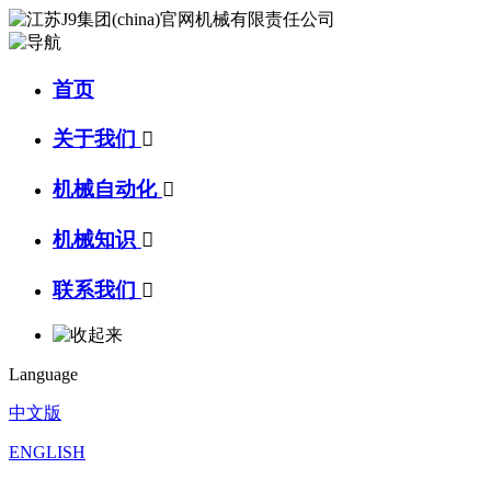
首页
关于我们

机械自动化

机械知识

联系我们

Language
中文版
ENGLISH